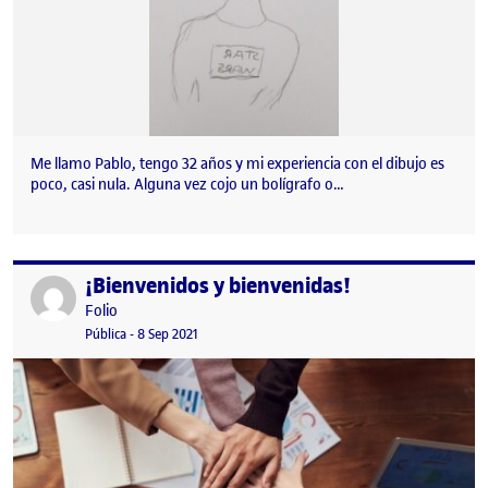
Me llamo Pablo, tengo 32 años y mi experiencia con el dibujo es
poco, casi nula. Alguna vez cojo un bolígrafo o…
¡Bienvenidos y bienvenidas!
Publicado por
Publicado por
Folio
Visibilidad:
Fecha de publicación
15 septiembre, 2022 3:41 pm
Pública
-
8 Sep 2021