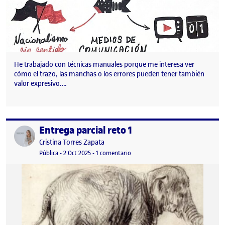
He trabajado con técnicas manuales porque me interesa ver
cómo el trazo, las manchas o los errores pueden tener también
valor expresivo.…
Entrega parcial reto 1
Publicado por
Publicado por
Cristina Torres Zapata
Visibilidad:
Fecha de publicación
en Entrega parcial reto 1
Pública
-
2 Oct 2025
-
1 comentario