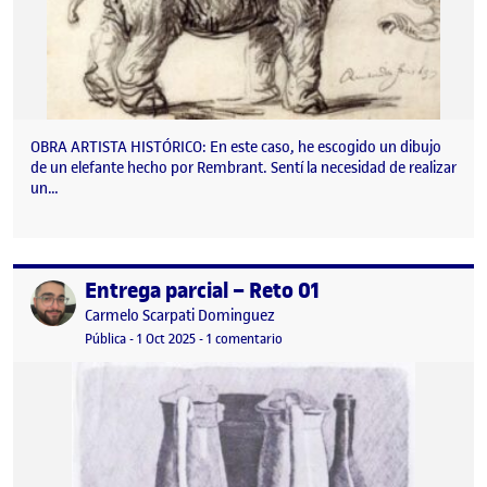
OBRA ARTISTA HISTÓRICO: En este caso, he escogido un dibujo
de un elefante hecho por Rembrant. Sentí la necesidad de realizar
un…
Entrega parcial – Reto 01
Publicado por
Publicado por
Carmelo Scarpati Dominguez
Visibilidad:
Fecha de publicación
1 octubre, 2025 5:46 am
en Entrega parcial – Reto 01
Pública
-
1 Oct 2025
-
1 comentario