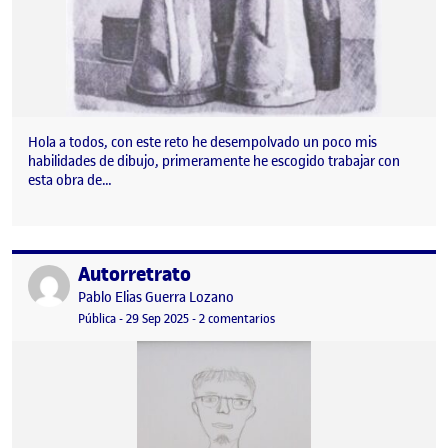
Hola a todos, con este reto he desempolvado un poco mis
habilidades de dibujo, primeramente he escogido trabajar con
esta obra de…
Autorretrato
Publicado por
Publicado por
Pablo Elias Guerra Lozano
Visibilidad:
Fecha de publicación
en Autorretrato
Pública
-
29 Sep 2025
-
2 comentarios