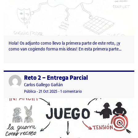
Hola! Os adjunto como llevo la primera parte de este reto, ¡y
como van cogiendo forma mis ideas! En esta primera parte…
Reto 2 – Entrega Parcial
Publicado por
Publicado por
Carlos Gallego Gañán
Visibilidad:
Fecha de publicación
en Reto 2 – Entrega Parcial
Pública
-
21 Oct 2025
-
1 comentario