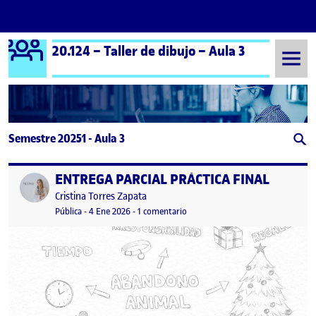
Logo Ágora
20.124 – Taller de dibujo – Aula 3
Saltar al contenido
Semestre 20251 - Aula 3
ENTREGA PARCIAL PRÁCTICA FINAL
Publicado por
Publicado por
Cristina Torres Zapata
Visibilidad:
Fecha de publicación
en ENTREGA PARCIAL PRÁCTICA F
Pública
-
4 Ene 2026
-
1 comentario