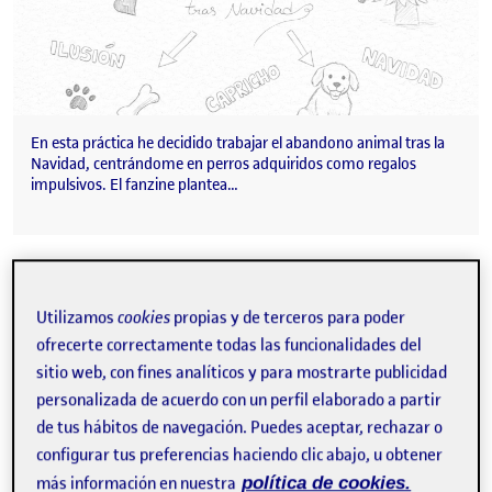
En esta práctica he decidido trabajar el abandono animal tras la
Navidad, centrándome en perros adquiridos como regalos
impulsivos. El fanzine plantea…
ENTREGA PARCIAL RETO 3
Publicado por
Publicado por
Cristina Torres Zapata
Utilizamos
cookies
propias y de terceros para poder
Visibilidad:
Fecha de publicación
en ENTREGA PARCIAL RETO 3
Pública
-
20 Nov 2025
-
1 comentario
ofrecerte correctamente todas las funcionalidades del
sitio web, con fines analíticos y para mostrarte publicidad
personalizada de acuerdo con un perfil elaborado a partir
de tus hábitos de navegación. Puedes aceptar, rechazar o
configurar tus preferencias haciendo clic abajo, u obtener
más información en nuestra
política de cookies.