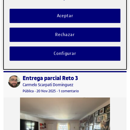
Aceptar
Rechazar
He elegido un espacio arquitectónico protagonizado por una
escalera, con una maceta de aloe vera y la figura humana
subiendo. Esta…
Configurar
Entrega parcial Reto 3
Publicado por
Publicado por
Carmelo Scarpati Dominguez
Visibilidad:
Fecha de publicación
en Entrega parcial Reto 3
Pública
-
20 Nov 2025
-
1 comentario