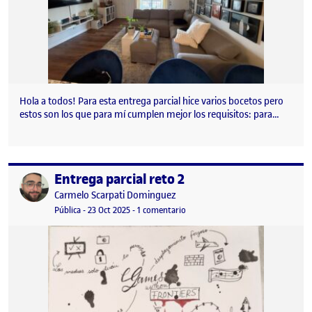
Hola a todos! Para esta entrega parcial hice varios bocetos pero
estos son los que para mí cumplen mejor los requisitos: para…
Entrega parcial reto 2
Publicado por
Publicado por
Carmelo Scarpati Dominguez
Visibilidad:
Fecha de publicación
en Entrega parcial reto 2
Pública
-
23 Oct 2025
-
1 comentario