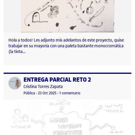
Hola a todos! Les adjunto mis adelantos de este proyecto, quise
trabajar en su mayoría con una paleta bastante monocromática
(la tinta…
ENTREGA PARCIAL RETO 2
Publicado por
Publicado por
Cristina Torres Zapata
Visibilidad:
Fecha de publicación
23 octubre, 2025 6:40 pm
en ENTREGA PARCIAL RETO 2
Pública
-
23 Oct 2025
-
1 comentario